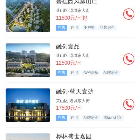
碧桂园凤凰山庄
莱山区-港城东大街
11500元/㎡起
在售
住宅
小户型
品牌房企
融创壹品
莱山区-港城东大街
12500元/㎡
在售
住宅
低密居所
品牌房企
融创·蓝天壹號
莱山区-港城东大街
17500元/㎡
在售
住宅
品牌房企
国际化社区
桦林盛世嘉园