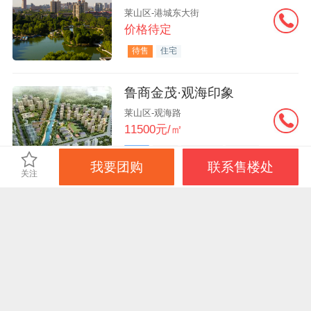
莱山区-港城东大街
价格待定
待售
住宅
鲁商金茂·观海印象
莱山区-观海路
11500元/㎡
在售
住宅
品牌房企
刚需房
我要团购
联系售楼处
关注
免责声明：本站旨在为用户提供更多楼盘信息，所载内容仅供参
考，最终信息以售楼处或政府备案信息为准。
登录
电脑版
站点地图
反馈
京ICP证030609号
©️2019手机凤凰网房产 ihouse.ifeng.com