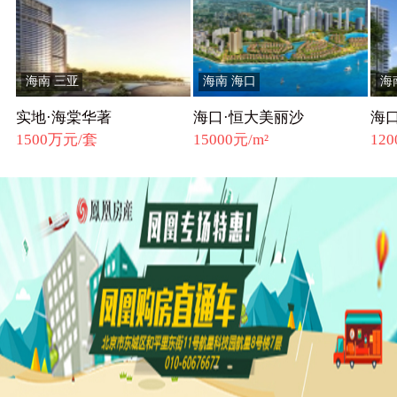
海南 三亚
海南 海口
海
实地·海棠华著
海口·恒大美丽沙
海
1500万元/套
15000元/m²
120