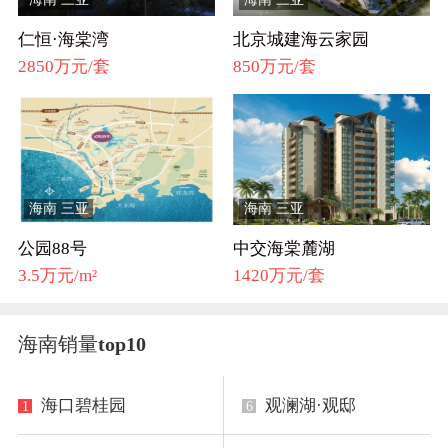
仁恒·海棠湾
北京城建海云家园
2850万元/套
850万元/套
海南 三亚
海南 三亚
公园88号
中交海棠麓湖
3.5万元/m²
1420万元/套
海南销量
top10
海口碧桂园
观澜湖·观邸
1
6