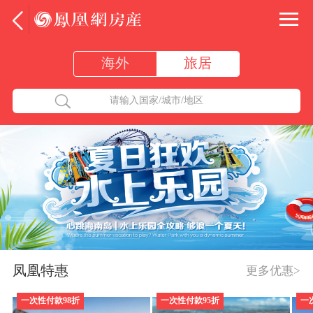
海外
旅居
请输入国家/城市/地区
凤凰特惠
更多优惠>
一次性付款98折
一次性付款95折
一