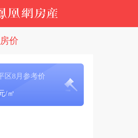
区房价
平区8月参考价
元/㎡