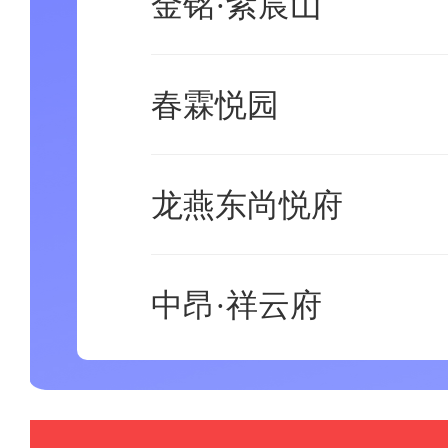
金铭·紫宸山
春霖悦园
龙燕东尚悦府
中昂·祥云府