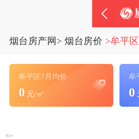
烟台房产网
>
烟台房价
>牟平
牟平区7月均价
牟
0
0
元/㎡